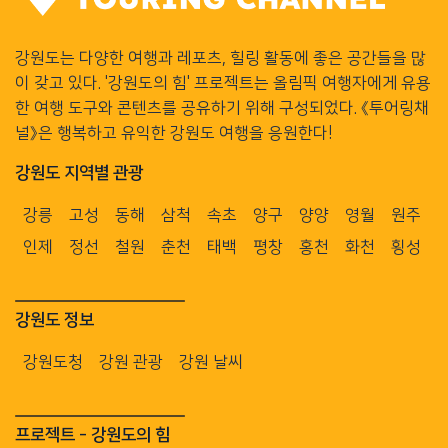
강원도는 다양한 여행과 레포츠, 힐링 활동에 좋은 공간들을 많
이 갖고 있다. '강원도의 힘' 프로젝트는 올림픽 여행자에게 유용
한 여행 도구와 콘텐츠를 공유하기 위해 구성되었다. 《투어링채
널》은 행복하고 유익한 강원도 여행을 응원한다!
강원도 지역별 관광
강릉
고성
동해
삼척
속초
양구
양양
영월
원주
인제
정선
철원
춘천
태백
평창
홍천
화천
횡성
강원도 정보
강원도청
강원 관광
강원 날씨
프로젝트 - 강원도의 힘